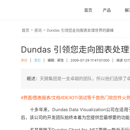
首页
产品
解
>
>
首页
资讯
Dundas 引领您走向图表处理世界的巅峰
Dundas 引领您走向图表处
原创
|
其它
|
编辑：郝浩
|
2009-07-29 17:47:07.000
|
阅读 127
概述：
天狮集团是一支卓越的团队，所以他们选择了卓越
#界面/图表报表/文档/IDE/IOT/测试等千款热门软控件火
十多年来，
Dundas Data Visualization
公司在适用
后，该公司的开发团队始终本着为您提供您最想要的功能
尤其是旗下
Dundas Chart for .NET
更是一款处于行