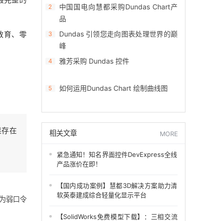
中国国电向慧都采购Dundas Chart产
2
品
教育、零
Dundas 引领您走向图表处理世界的巅
3
峰
雅芳采购 Dundas 控件
4
如何运用Dundas Chart 绘制曲线图
5
果存在
相关文章
MORE
紧急通知！知名界面控件DevExpress全线
产品涨价在即！
【国内成功案例】慧都3D解决方案助力清
软英泰建成综合轻量化显示平台
码为弱口令
【SolidWorks免费模型下载】：三相交流