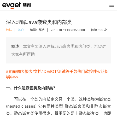
深入理解Java嵌套类和内部类
转帖
|
其它
|
编辑：郝浩
|
2010-10-11 13:26:58.000
|
阅读 595 次
概述：
本文主要深入理解Java嵌套类和内部类，希望对
大家有所帮助。
#界面/图表报表/文档/IDE/IOT/测试等千款热门软控件火热促
销中>>
一、什么是嵌套类及内部类?
可以在一个类的内部定义另一个类，这种类称为嵌套类
(nested classes),它有两种类型:静态嵌套类和非静态嵌套
类。静态嵌套类使用很少，最重要的是非静态嵌套类，也即