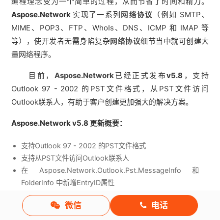
编程理念变为一个简单的过程，从而节省了时间和精力。
Aspose.Network
实现了一系列
网络协议
（例如 SMTP、
MIME、POP3、
FTP
、WhoIs、DNS、ICMP 和 IMAP 等
等），使开发者无需身陷复杂
网络协议
细节当中就可创建大
量网络程序。
目前，
Aspose.Network
已经正式发布
v5.8
，支持
Outlook 97 - 2002 的PST文件格式，从PST文件访问
Outlook联系人，有助于客户创建更加强大的解决方案。
Aspose.Network v5.8 更新概要：
支持Outlook 97 - 2002 的PST文件格式
支持从PST文件访问Outlook联系人
在Aspose.Network.Outlook.Pst.MessageInfo和
FolderInfo 中新增EntryID属性
修复嵌入式图像不能正确地从MHT文件载入的问题
微信
电话
修复了在meeting requests中使用逗号字符时，额外添加
反斜杠字符的问题