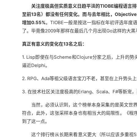
关注度极高但实质意义日趋平淡的TIOBE编程语言排行
至前13名）都没有任何变化。而与去年相比，Objective
增加0.55%
。TIOBE一般是按这一指标在年初评选年度语言
了。毕竟像2009年那样在最后几个月出现Go这样的大
真正有意义的变化在13名之后：
1. Lisp即使在与Scheme和Clojure分家之后，
逼近Delphi。
2. RPG、Ada等祖父级语言宝刀不老，甚至在上升势头上都
3. 在技术社区关注度极高的Erlang、Scala、F#等
当然，必须认识到，这个榜单本身采集的是英文世界
符合，此外，这张采样本身也有相当大的局限性。《程序员
到了这一点。
这个排行榜从长期来看意义更大（所以应该多重视5年