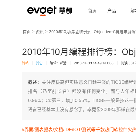
首页
产品
解
>
>
首页
资讯
2010年10月编程排行榜：Objective-C挺进年
2010年10月编程排行榜：Obj
转帖
|
其它
|
编辑：郝浩
|
2010-11-03 14:49:41.000
|
阅读 561
概述：
关注度极高但实质意义日趋平淡的TIOBE编程
排名（乃至前13名）都没有任何变化。而与去年相比，Ob
0.96%；C#第三，增加0.55%。TIOBE一般是按这
语言已经基本上没有悬念了。毕竟像2009年那样在
#界面/图表报表/文档/IDE/IOT/测试等千款热门软控件火