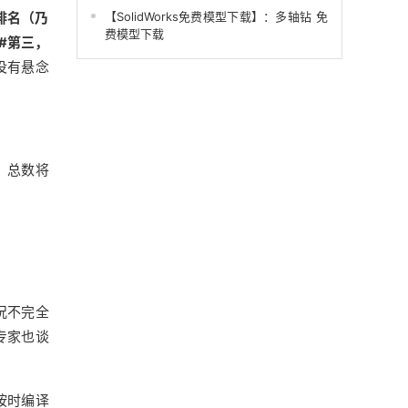
排名（乃
【SolidWorks免费模型下载】：多轴钻 免
费模型下载
C#第三，
上没有悬念
3，总数将
况不完全
专家也谈
按时编译