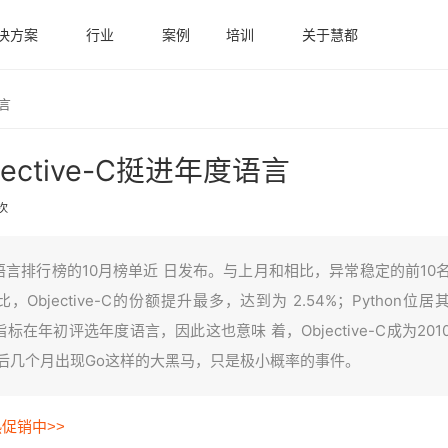
决方案
行业
案例
培训
关于慧都
度语言
ective-C挺进年度语言
 次
语言排行榜的10月榜单近 日发布。与上月和相比，异常稳定的前10
jective-C的份额提升最多，达到为 2.54%；Python位居
一指标在年初评选年度语言，因此这也意味 着，Objective-C成为201
最后几个月出现Go这样的大黑马，只是极小概率的事件。
热促销中>>