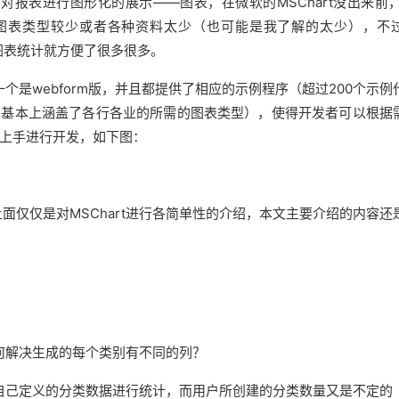
进行图形化的展示——图表，在微软的MSChart没出来前，.
用的图表类型较少或者各种资料太少（也可能是我了解的太少），不
上进行图表统计就方便了很多很多。
另一个是webform版，并且都提供了相应的示例程序（超过200个示
型，基本上涵盖了各行各业的所需的图表类型），使得开发者可以根据
上手进行开发，如下图：
面仅仅是对MSChart进行各简单性的介绍，本文主要介绍的内容还
解决生成的每个类别有不同的列？
户自己定义的分类数据进行统计，而用户所创建的分类数量又是不定的