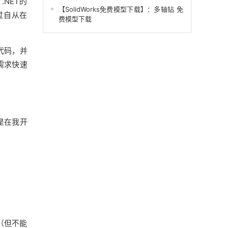
NET的
【SolidWorks免费模型下载】：多轴钻 免
过自从在
费模型下载
例代码，并
需求快速
是在我开
（但不能