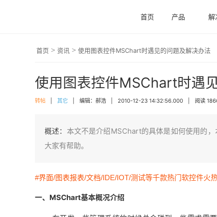
首页
产品
解
>
>
首页
资讯
使用图表控件MSChart时遇见的问题及解决办法
使用图表控件MSChart时
转帖
|
其它
|
编辑：郝浩
|
2010-12-23 14:32:56.000
|
阅读 186
概述：
本文不是介绍MSChart的具体是如何使用
大家有帮助。
#界面/图表报表/文档/IDE/IOT/测试等千款热门软控件火
一、MSChart基本概况介绍