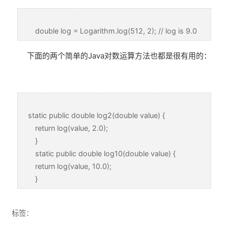
double log = Logarithm.log(512, 2); // log is 9.0
下面的两个简单的Java对数运算方法也都是很有用的：
static public double log2(double value) {
return log(value, 2.0);
}
static public double log10(double value) {
return log(value, 10.0);
}
标签：