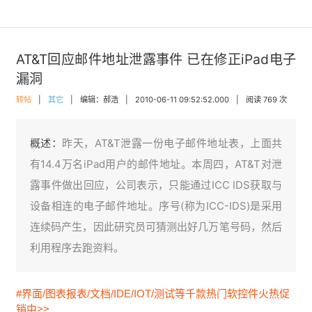
AT&T回应邮件地址泄露事件 已在修正iPad电子
漏洞
转帖
|
其它
|
编辑：郝浩
|
2010-06-11 09:52:52.000
|
阅读 769 次
概述：
昨天，AT&T泄露一份电子邮件地址表，上面共
有14.4万名iPad用户的邮件地址。本周四，AT&T对泄
露事件做出回应，公司表示，只能通过ICC IDS获取与
设备相连的电子邮件地址。序号(称为ICC-IDS)是采用
连续码产生，因此研究员可猜测出好几万笔号码，然后
利用程序去跑资料。
#界面/图表报表/文档/IDE/IOT/测试等千款热门软控件火热促
销中>>