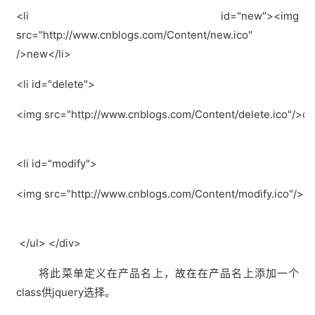
<li id="new"><img
src="http://www.cnblogs.com/Content/new.ico"
/>new</li>
<li id="delete">
<img src="http://www.cnblogs.com/Content/delete.ico"/>de
<li id="modify">
<img src="http://www.cnblogs.com/Content/modify.ico"/>mo
</ul> </div>
将此菜单定义在产品名上，故在在产品名上添加一个
class供jquery选择。