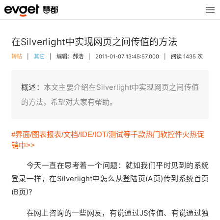
在Silverlight中实现网页之间传值的方法
转帖
|
其它
|
编辑：郝浩
|
2011-01-07 13:45:57.000
|
阅读 1435 次
概述：
本文主要介绍在Silverlight中实现网页之间传值
的方法，希望对大家有帮助。
#界面/图表报表/文档/IDE/IOT/测试等千款热门软控件火热促
销中>>
今天一直在思考着一个问题：就如我们平时见到的系统
登录一样，在Silverlight中怎么从登陆页(A页)传到系统首页
(B页)?
在网上咨询的一些网友，有说通过JS传值、有说通过独