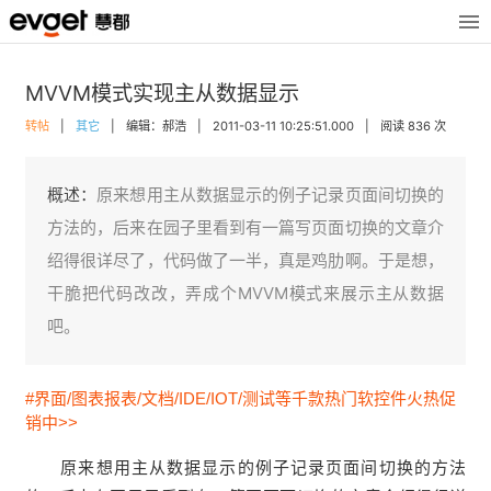
MVVM模式实现主从数据显示
转帖
|
其它
|
编辑：郝浩
|
2011-03-11 10:25:51.000
|
阅读 836 次
概述：
原来想用主从数据显示的例子记录页面间切换的
方法的，后来在园子里看到有一篇写页面切换的文章介
绍得很详尽了，代码做了一半，真是鸡肋啊。于是想，
干脆把代码改改，弄成个MVVM模式来展示主从数据
吧。
#界面/图表报表/文档/IDE/IOT/测试等千款热门软控件火热促
销中>>
原来想用主从数据显示的例子记录页面间切换的方法