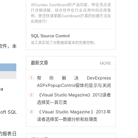
对Dundas DashBoard的产品功能、特征亮点进
行详细讲解，结合控件在行业应用中的应用案
例，使您快速掌握DashBoard方案的创建方法及
应用技巧！
SQL Source Control
该工具实现了对数据库版本的完美控制。
软件，本
最新文章
MORE
帮你解决DevExpress
1
ASPxPopupControl窗体的显示与关闭
rd
问题
《Visual Studio Magazine》2012读者
2
选择奖—其它类
t SQL
《Visual Studio Magazine》2013年
3
读者选择奖—数据分析和处理类
的报表日