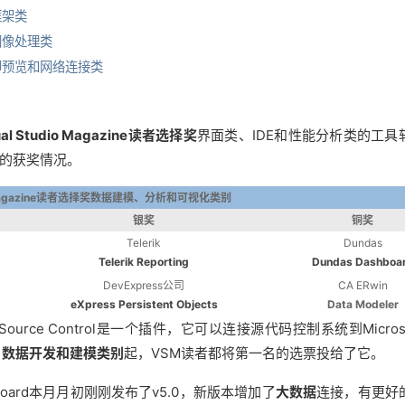
面框架类
档图像处理类
——打印预览和网络连接类
sual Studio Magazine读者选择奖
界面类、IDE和性能分析类的工具
的获奖情况。
dio Magazine读者选择奖数据建模、分析和可视化类别
银奖
铜奖
Telerik
Dundas
Telerik Reporting
Dundas Dashboa
DevExpress公司
CA ERwin
eXpress Persistent Objects
Data Modeler
e Control是一个插件，它可以连接源代码控制系统到Microsof
、数据开发和建模类别
起，VSM读者都将第一名的选票投给了它。
hboard本月月初刚刚发布了v5.0，新版本增加了
大数据
连接，有更好