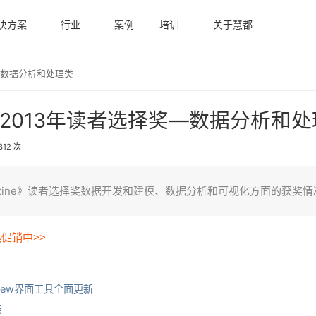
决方案
行业
案例
培训
关于慧都
选择奖—数据分析和处理类
azine》2013年读者选择奖—数据分析和
312 次
o Magazine》读者选择奖数据开发和建模、数据分析和可视化方面的获奖
热促销中>>
eView界面工具全面更新
类