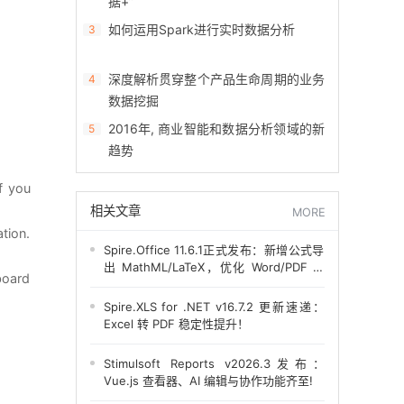
据+”
如何运用Spark进行实时数据分析
3
深度解析贯穿整个产品生命周期的业务
4
数据挖掘
2016年, 商业智能和数据分析领域的新
5
趋势
f you
相关文章
MORE
tion.
Spire.Office 11.6.1正式发布：新增公式导
出 MathML/LaTeX，优化 Word/PDF 转
board
换！
Spire.XLS for .NET v16.7.2 更新速递：
Excel 转 PDF 稳定性提升！
Stimulsoft Reports v2026.3发布：
Vue.js 查看器、AI 编辑与协作功能齐至!