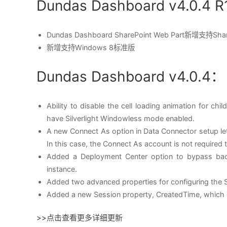
Dundas Dashboard v4.0.4 
Dundas Dashboard SharePoint Web Part新增支持Shar
新增支持Windows 8标准版
Dundas Dashboard v4.0.4：
Ability to disable the cell loading animation for ch
have Silverlight Windowless mode enabled.
A new Connect As option in Data Connector setup let
In this case, the Connect As account is not required
Added a Deployment Center option to bypass ba
instance.
Added two advanced properties for configuring the 
Added a new Session property, CreatedTime, which giv
>>
点击查看更多详细更新