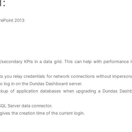
R1：
ePoint 2013
ild/secondary KPIs in a data grid. This can help with performance i
s you relay credentials for network connections without impersona
 to log in on the Dundas Dashboard server.
ckup of application databases when upgrading a Dundas Dash
SQL Server data connector.
es the creation time of the current login.