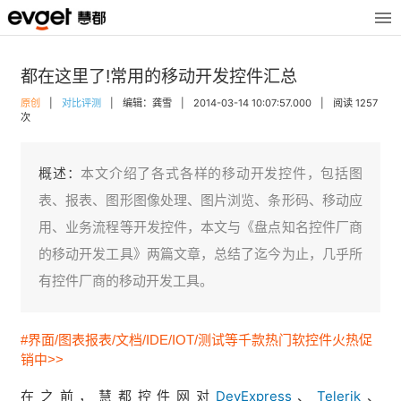
都在这里了!常用的移动开发控件汇总
原创
|
对比评测
|
编辑：龚雪
|
2014-03-14 10:07:57.000
|
阅读 1257
次
概述：
本文介绍了各式各样的移动开发控件，包括图
表、报表、图形图像处理、图片浏览、条形码、移动应
用、业务流程等开发控件，本文与《盘点知名控件厂商
的移动开发工具》两篇文章，总结了迄今为止，几乎所
有控件厂商的移动开发工具。
#界面/图表报表/文档/IDE/IOT/测试等千款热门软控件火热促
销中>>
在之前，慧都控件网对
DevExpress
、
Telerik
、