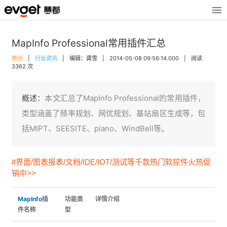
MapInfo Professional常用插件汇总
原创
|
行业资讯
|
编辑：龚雪
|
2014-05-08 09:56:14.000
|
阅读
3362 次
概述：
本文汇总了MapInfo Professional的常用插件，
类型涵盖了频率规划、网优规划、基站扇区生成等，包
括MIPT、SEESITE、piano、WindBell等。
#界面/图表报表/文档/IDE/IOT/测试等千款热门软控件火热促
销中>>
MapInfo
插
功能类
详情介绍
件名称
型