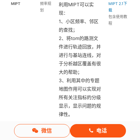
MIPT
频率规
MIPT 2.1下
利用MIPT可以实
划
载
现：
包含使用教
1、小区频率、邻区
程
的查找；
2、将tom的路测文
件进行轨迹回放，并
进行与基站连线，对
于分析越区覆盖有很
大的帮助；
3、利用其中的专题
地图作用可以实现对
所有关注指标的分级
显示，显示问题的规
律性。
微信
电话
SEESITE
网优规
SEESITE下
可以实现的主要功能