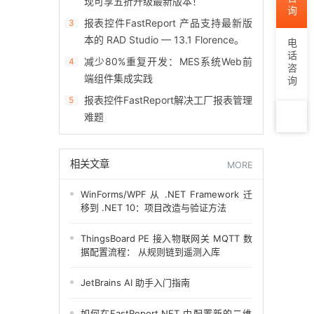
现可享五折升级最新版本！
报表控件FastReport 产品支持最新版
3
本的 RAD Studio — 13.1 Florence。
电话咨询
减少80%重复开发：MES系统Web前
4
端组件集成实践
报表控件FastReport解决工厂报表管理
5
难题
TOP
相关文章
MORE
WinForms/WPF 从 .NET Framework 迁
移到 .NET 10：项目改造与验证方法
ThingsBoard PE 接入物联网关 MQTT 数
据配置流程： 从规则链到遥测入库
JetBrains AI 助手入门指南
如何在FastReport.NET 中配置新的二维