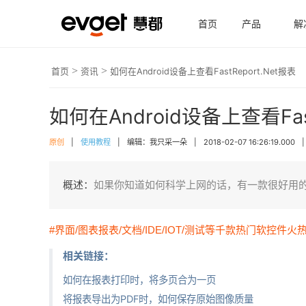
首页
产品
解
>
>
首页
资讯
如何在Android设备上查看FastReport.Net报
如何在Android设备上查看Fast
原创
|
使用教程
|
编辑：我只采一朵
|
2018-02-07 16:26:19.000
|
概述：
如果你知道如何科学上网的话，有一款很好用的免费
#界面/图表报表/文档/IDE/IOT/测试等千款热门软控件火
相关链接：
如何在报表打印时，将多页合为一页
将报表导出为PDF时，如何保存原始图像质量