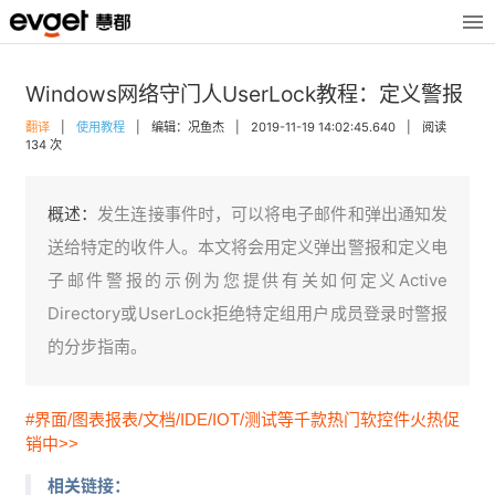
Windows网络守门人UserLock教程：定义警报
翻译
|
使用教程
|
编辑：况鱼杰
|
2019-11-19 14:02:45.640
|
阅读
134 次
概述：
发生连接事件时，可以将电子邮件和弹出通知发
送给特定的收件人。本文将会用定义弹出警报和定义电
子邮件警报的示例为您提供有关如何定义Active
Directory或UserLock拒绝特定组用户成员登录时警报
的分步指南。
#界面/图表报表/文档/IDE/IOT/测试等千款热门软控件火热促
销中>>
相关链接：