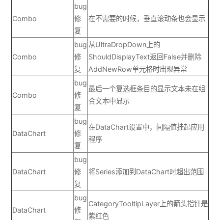
bug
Combo
修
在不需要的时候，垂直滚动条也会显示
复
bug
从UltraDropDown上的
Combo
修
ShouldDisplayText返回False并删除
复
AddNewRow单元格时出现异常
bug
最后一个复选框条目的显示文本未在组
Combo
修
合文本中显示
复
bug
在DataChart设置中，间隔值挂起应用
DataChart
修
程序
复
bug
DataChart
修
将Series添加到DataChart时超出范围
复
bug
CategoryTooltipLayer上的箭头指针是
DataChart
修
紫红色