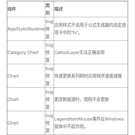
类
组件
描述
别
bug
应用样式不适用于公式生成器的选定选
AppStylistRuntime
修
项卡中的“fx”。
复
bug
Category Chart
修
CalloutLayer无法正确呈现
复
bug
Chart
修
快速更换系列刷时应用程序速度减慢
复
bug
Chart
修
更改数据源时，图例不会更新
复
bug
LegendItemMouse事件在Windows
Chart
修
窗体中不起作用。
复