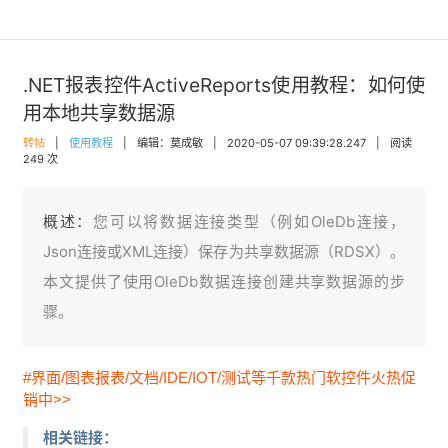
.NET报表控件ActiveReports使用教程：如何使
用本地共享数据源
转帖
|
使用教程
|
编辑：莫成敏
|
2020-05-07 09:39:28.247
|
阅读
249 次
概述：
您可以将数据连接类型（例如OleDb连接，
Json连接或XML连接）保存为共享数据源（RDSX）。
本文提供了使用OleDb数据连接创建共享数据源的步
骤。
#界面/图表报表/文档/IDE/IOT/测试等千款热门软控件火热促
销中>>
相关链接：