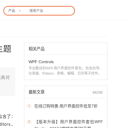
产品
中国站
主题
相关产品
WPF Controls
专业酷炫的WPF用户界面控件套包，包含向导、
仪表盘、Ribbon、表格、编辑、日历等子控件。
及高对
最新文章
MORE
在线订购特惠·用户界面控件低至7折
1
包含了：
【版本升级】用户界面控件套包WPF
2
ditors、