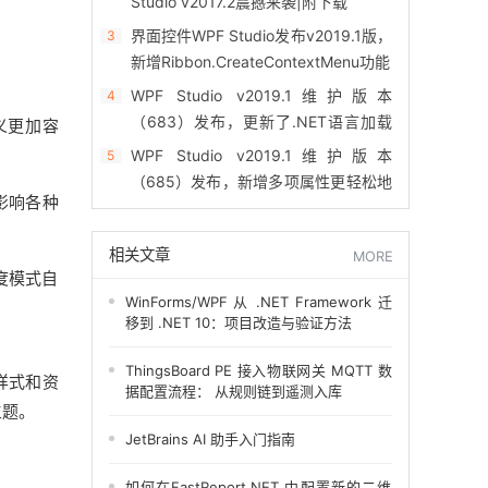
Studio v2017.2震撼来袭|附下载
界面控件WPF Studio发布v2019.1版，
3
新增Ribbon.CreateContextMenu功能
WPF Studio v2019.1维护版本
4
（683）发布，更新了.NET语言加载
定义更加容
项解析器
WPF Studio v2019.1维护版本
5
（685）发布，新增多项属性更轻松地
影响各种
自定义列标题
相关文章
MORE
比度模式自
WinForms/WPF 从 .NET Framework 迁
移到 .NET 10：项目改造与验证方法
ThingsBoard PE 接入物联网关 MQTT 数
件样式和资
据配置流程： 从规则链到遥测入库
主题。
JetBrains AI 助手入门指南
如何在FastReport.NET 中配置新的二维