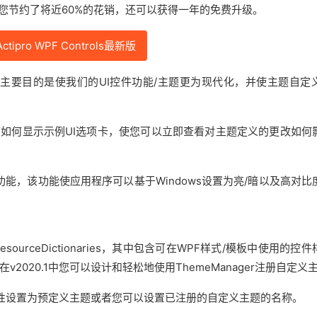
件来说为您节约了将近60%的花销，还可以获得一年的免费升级。
tipro WPF Controls最新版
，新版本的主要目的是使我们的UI控件功能/主题更为现代化，并使主题自
应用程序如何显示示例UI选项卡，使您可以立即查看对主题定义的更改如何
新功能，该功能使应用程序可以基于Windows设置为亮/暗以及高对
ResourceDictionaries，其中包含可在WPF样式/模板中使用的控
020.1中您可以设计和轻松地使用ThemeManager注册自定义
Theme属性设置为预定义主题或者您可以设置已注册的自定义主题的名称。