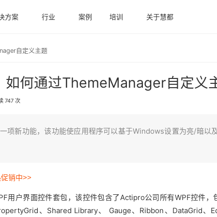
决方案
行业
案例
培训
关于慧都
anager自定义主题
s：如何通过ThemeManager自定义
 747 次
r的一项新功能，该功能使应用程序可以基于Windows设置为亮/暗以
热促销中>>
F用户界面控件套包，该控件包含了Actipro公司所有WPF控件，
opertyGrid、Shared Library、 Gauge、Ribbon、DataGrid、E