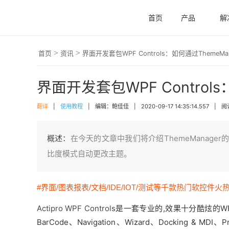
首页
产品
解
>
>
首页
资讯
界面开发套包WPF Controls：如何通过ThemeM
界面开发套包WPF Control
翻译
|
使用教程
|
编辑：鲍佳佳
|
2020-09-17 14:35:14.557
|
阅读
概述：
在今天的文章中我们将介绍ThemeManage
比度模式自动更改主题。
#界面/图表报表/文档/IDE/IOT/测试等千款热门软控件火
Actipro WPF Controls
是一套专业的,效果十分酷炫的WP
BarCode、Navigation、Wizard、Docking & MDI、Pr