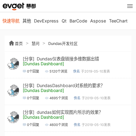
快速导航
其他
DevExpress
Qt
BarCode
Aspose
TeeChart
>
>
首页
慧问
Dundas开发社区
[分享] Dundas仪表盘链接多维数据出错
[Dundas Dashboard]
0
个回复
5120
个浏览
佚名
于2019-05-10发表
[分享] DundasDashboard对系统的要求？
[Dundas Dashboard]
0
个回复
4695
个浏览
佚名
于2019-05-10发表
[分享] dundas如何实现图片所示的效果？
[Dundas Dashboard]
0
个回复
4600
个浏览
佚名
于2019-05-10发表