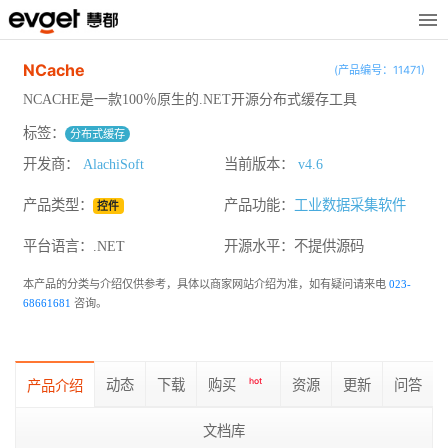
NCache
(产品编号：11471)
NCACHE是一款100％原生的.NET开源分布式缓存工具
标签：
分布式缓存
开发商：
AlachiSoft
当前版本：
v4.6
产品类型：
产品功能：
工业数据采集软件
控件
平台语言：.NET
开源水平：
不提供源码
本产品的分类与介绍仅供参考，具体以商家网站介绍为准，如有疑问请来电
023-
68661681
咨询。
动态
下载
购买
hot
资源
更新
问答
产品介绍
文档库