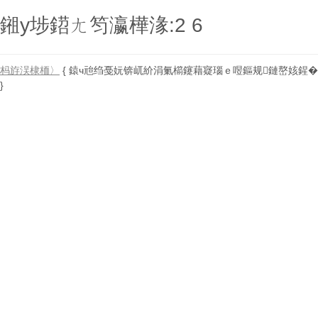
鎺у埗鍣ㄤ笉瀛樺湪:2 6
杩斿洖棣栭〉
{ 鎱ч兘绉戞妧锛屼紒涓氭櫤鑳藉寲瑙ｅ喅鏂规鏈嶅姟鍟�
}