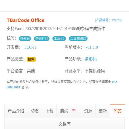
TBarCode Office
(产品编号：12623)
支持Word 2007/2010/2013/2016/2019/365的条码生成插件
标签：
条形码
条码打印
工业4.0
工业物联网
开发商：
TEC-IT
当前版本：
v11.1.0
产品类型：
产品功能：
条形码
控件
平台语言：其他
开源水平：
不提供源码
本产品的分类与介绍仅供参考，具体以商家网站介绍为准，如有疑问请来电
023-
68661681
咨询。
产品介绍
动态
下载
购买
hot
资源
更新
问答
文档库