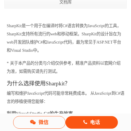
文档库
SharpKit是一个用于在编译时将C#语言转换为JavaScript的工具，
SharpKit支持所有流行的web和移动框架。SharpKit的设计旨在为
web开发团队维护C#和JavaScript代码，最为常见于ASP.NET平台
和Visual Studio中。
* 关于本产品的分类与介绍仅供参考，精准产品资料以
官网
介绍
为准，如需购买请先行测试。
为什么选择使用Sharpkit？
编写和维护JavaScript代码可能非常耗费成本。 从JavaScript到C#语
言的移植使得您能够：
利用Visual Studio C#的生产效率
在Visual Studio中利用原生的C#功能，如编译时语法验
微信
电话
证，代码自动完成，XML文档和重构。