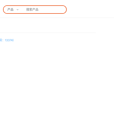
产品
中国站
：13374)
实时了解产品最新动态与应用
技术交流群: 125237868（QQ群）
扫码联系 获取帮助
扫码咨询
相关产品