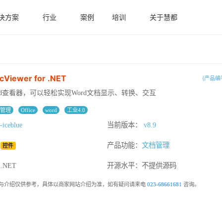
决方案
行业
案例
培训
关于慧都
cViewer for .NET
(产品编号
rd查看器，可以轻松实现Word文档显示、转换、交互
档管理
Office
word
工业4.0
-iceblue
当前版本：
v8.9
：
产品功能：
文档管理
控件
NET
开源水平：
不提供源码
与介绍仅供参考，具体以商家网站介绍为准，如有疑问请来电
023-68661681
咨询。