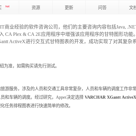
买
hot
资源
更新
问答
文
年成功IT商业经验的软件咨询公司，他们的主要咨询内容包括Java, .N
整地嵌入 CA Plex & CA 2E应用程序中增强该应用程序的甘特图形功
Gantt ActiveX进行交互式甘特图表的开发，成功实现了对其复
绍为准，如需购买请先行测试。
和旅游服务，涉及的人员和交通工具非常复杂，人员和车辆的调度工作非
和车辆的调度。经过研究，Apper决定选择
VARCHAR XGantt Active
视化任务排程图表进行快速简单的修改。