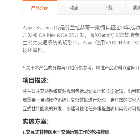
动态
下载
购
产品介绍
Apper Systems Oy是芬兰拉赫蒂一家拥有超过28
开发和 CA Plex &CA 2E开发，而XGantt可以完
兰公共交通系统的规划中，Apper使用VARCHART X
视化管理。
* 关于本产品的分类与介绍仅供参考，精准产品资料以
官网
介
项目描述：
芬兰公共交通系统资源规划包括规划本地和长途运输，出租
现需要一自动操作系统对复杂数据进行处理，更有效的实现人员
互式甘特图表的开发，创建可视化任务排程图表和实现对可
实施方案：
1.交互式甘特图用于交通运输工作的轮换排班