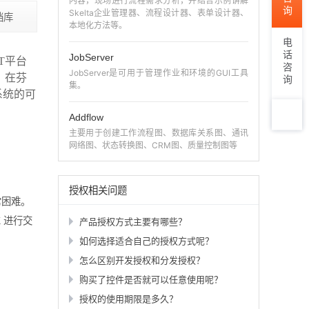
内容，现场进行流程需求分析，并结合示例讲解
Skelta企业管理器、流程设计器、表单设计器、
档库
本地化方法等。
电话咨询
JobServer
ET平台
JobServer是可用于管理作业和环境的GUI工具
能。在芬
集。
杂系统的可
Addflow
主要用于创建工作流程图、数据库关系图、通讯
TOP
网络图、状态转换图、CRM图、质量控制图等
授权相关问题
常困难。
X
进行交
产品授权方式主要有哪些？
如何选择适合自己的授权方式呢？
怎么区别开发授权和分发授权？
购买了控件是否就可以任意使用呢？
授权的使用期限是多久？