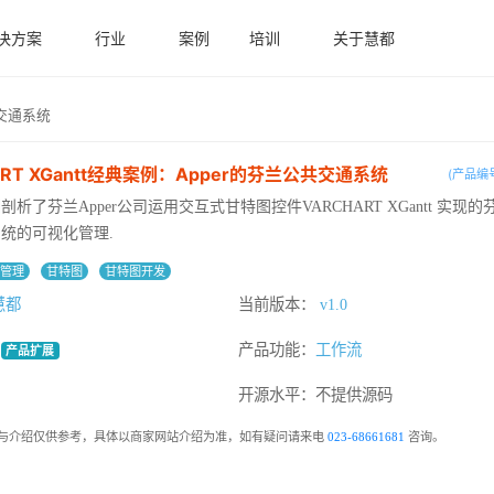
决方案
行业
案例
培训
关于慧都
兰公共交通系统
ART XGantt经典案例：Apper的芬兰公共交通系统
(产品编号
析了芬兰Apper公司运用交互式甘特图控件VARCHART XGantt 实现
统的可视化管理.
目管理
甘特图
甘特图开发
慧都
当前版本：
v1.0
：
产品功能：
工作流
产品扩展
：
开源水平：
不提供源码
与介绍仅供参考，具体以商家网站介绍为准，如有疑问请来电
023-68661681
咨询。