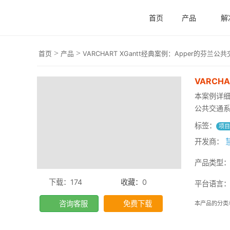
首页
产品
解
>
>
首页
产品
VARCHART XGantt经典案例：Apper的芬
VARCH
本案例详细剖
公共交通系
标签：
项
开发商：
产品类型
下载：174
收藏：
0
平台语言
咨询客服
免费下载
本产品的分类