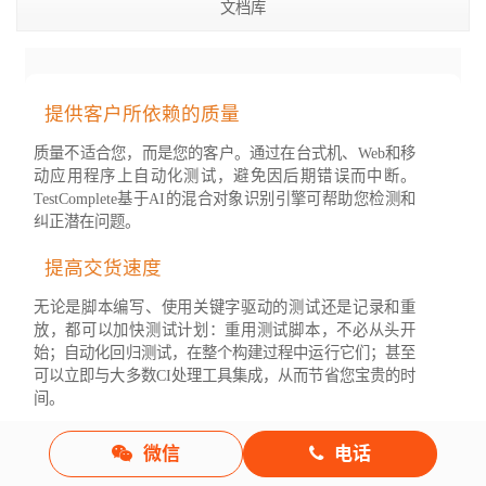
文档库
TestComplete
提供客户所依赖的质量
使您的自动化UI测试实现更高的自动化质量
质量不适合您，而是您的客户。通过在台式机、Web和移
动应用程序上自动化测试，避免因后期错误而中断。
TestComplete基于AI的混合对象识别引擎可帮助您检测和
纠正潜在问题。
提高交货速度
无论是脚本编写、使用关键字驱动的测试还是记录和重
放，都可以加快测试计划：重用测试脚本，不必从头开
始；自动化回归测试，在整个构建过程中运行它们；甚至
可以立即与大多数CI处理工具集成，从而节省您宝贵的时
间。
自动化变得更简单
微信
电话
自动化UI测试可能很复杂。但是，TestComplete具有灵活