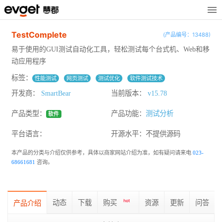
TestComplete
(产品编号：13488)
易于使用的GUI测试自动化工具，轻松测试每个台式机、Web和移
动应用程序
标签：
性能测试
网页测试
测试优化
软件测试技术
开发商：
SmartBear
当前版本：
v15.78
产品类型：
产品功能：
测试分析
软件
平台语言：
开源水平：
不提供源码
本产品的分类与介绍仅供参考，具体以商家网站介绍为准，如有疑问请来电
023-
68661681
咨询。
动态
下载
购买
hot
资源
更新
问答
产品介绍