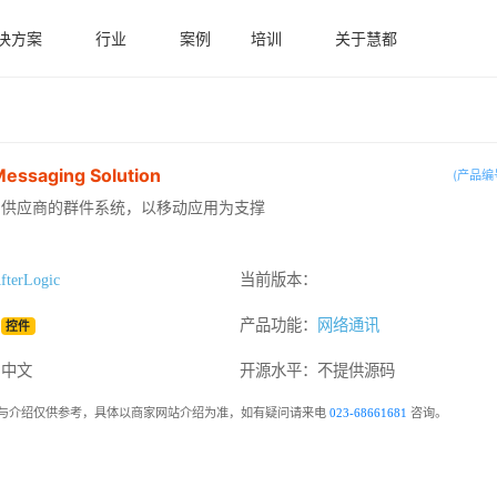
决方案
行业
案例
培训
关于慧都
Messaging Solution
(产品编号
和供应商的群件系统，以移动应用为支撑
fterLogic
当前版本：
：
产品功能：
网络通讯
控件
：中文
开源水平：
不提供源码
与介绍仅供参考，具体以商家网站介绍为准，如有疑问请来电
023-68661681
咨询。