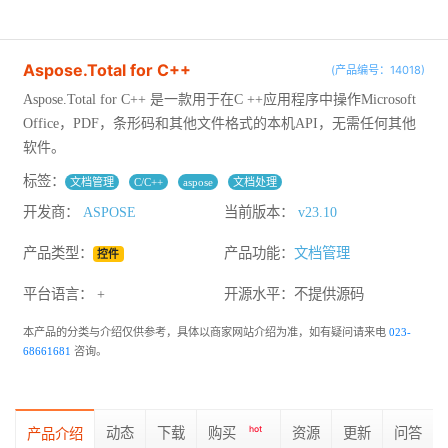
Aspose.Total for C++
(产品编号：14018)
Aspose.Total for C++ 是一款用于在C ++应用程序中操作Microsoft
Office，PDF，条形码和其他文件格式的本机API，无需任何其他
软件。
标签：
文档管理
C/C++
aspose
文档处理
开发商：
ASPOSE
当前版本：
v23.10
产品类型：
产品功能：
文档管理
控件
平台语言： +
开源水平：
不提供源码
本产品的分类与介绍仅供参考，具体以商家网站介绍为准，如有疑问请来电
023-
68661681
咨询。
动态
下载
购买
hot
资源
更新
问答
产品介绍