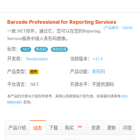
Barcode Professional for Reporting Services
(产品编号：10816)
一款.NET控件，通过它，您可以在您的Reporting
Services报表中插入条形码图像。
标签：
.NET
条形码
条码生成
开发商：
Neodynamic
当前版本：
v11.0
产品类型：
产品功能：
条形码
控件
平台语言：.NET
开源水平：
不提供源码
本产品的分类与介绍仅供参考，具体以商家网站介绍为准，如有疑问请来电
023-
68661681
咨询。
产品介绍
下载
购买
hot
资源
更新
问答
动态