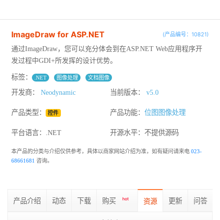
ImageDraw for ASP.NET
(产品编号：10821)
通过ImageDraw，您可以充分体会到在ASP.NET Web应用程序开
发过程中GDI+所发挥的设计优势。
标签：
.NET
图像处理
文档图像
开发商：
Neodynamic
当前版本：
v5.0
产品类型：
产品功能：
位图图像处理
控件
平台语言：.NET
开源水平：
不提供源码
本产品的分类与介绍仅供参考，具体以商家网站介绍为准，如有疑问请来电
023-
68661681
咨询。
产品介绍
动态
下载
购买
hot
更新
问答
资源