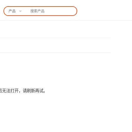
产品
中国站
） 若无法打开，请刷新再试。
扫码咨询