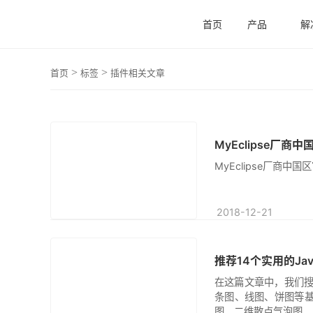
首页
产品
解
原创
>
>
首页
标签
插件相关文章
MyEclipse厂
原创
MyEclipse厂商
2018-12-21
推荐14个实用的Jav
原创
在这篇文章中，我们搜集
条图、线图、饼图等
图、二维散点气泡图、