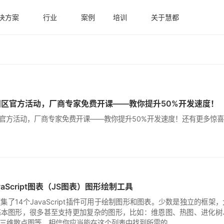
决方案
行业
案例
培训
关于慧都
商中国区官方活动，厂商专家免费开课——教你提升50%开发速度！
中国区官方活动，厂商专家免费开课——教你提升50%开发速度！还有更多惊
aScript图表（JS图表）图形绘制工具
了14个JavaScript插件可用于绘制图形和图表。少数是独立的框架
基本图形，很多甚至支持更加复杂的图形，比如：维恩图、热图、进化树
三维散点图等。相信你应当能在这个列表中找到所需的。