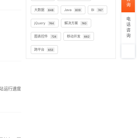
大数据
Java
BI
848
809
747
电话咨询
jQuery
解决方案
744
740
图表控件
移动开发
724
662
跨平台
653
TOP
网站运行速度