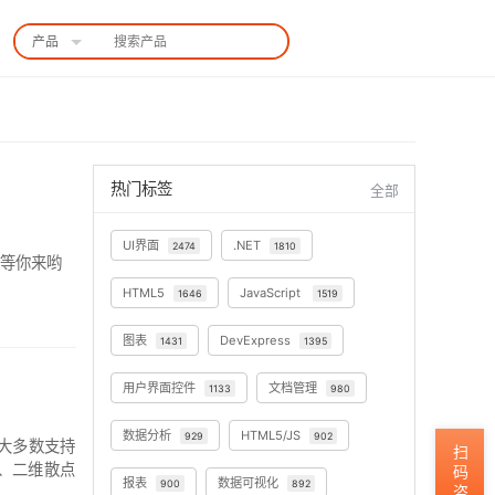
产品
中国站
热门标签
全部
UI界面
.NET
2474
1810
喜等你来哟
HTML5
JavaScript
1646
1519
图表
DevExpress
1431
1395
用户界面控件
文档管理
1133
980
数据分析
HTML5/JS
929
902
，大多数支持
扫码咨询
、二维散点
报表
数据可视化
900
892