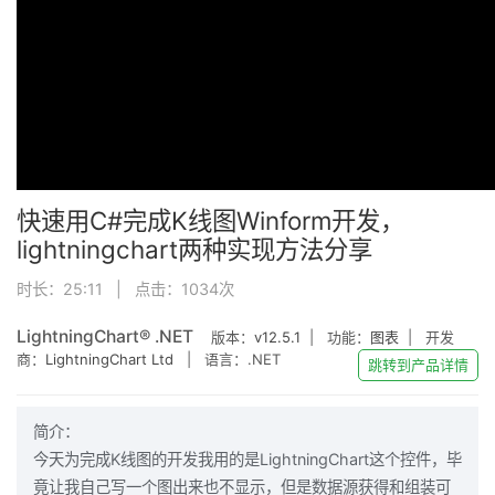
快速用C#完成K线图Winform开发，
lightningchart两种实现方法分享
时长：25:11 | 点击：
1034
次
LightningChart® .NET
版本：
v12.5.1
| 功能：
图表
| 开发
商：
LightningChart Ltd
| 语言：.NET
跳转到产品详情
简介：
今天为完成K线图的开发我用的是LightningChart这个控件，毕
竟让我自己写一个图出来也不显示，但是数据源获得和组装可