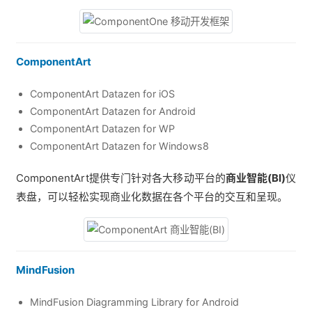
ComponentArt
ComponentArt Datazen for iOS
ComponentArt Datazen for Android
ComponentArt Datazen for WP
ComponentArt Datazen for Windows8
ComponentArt提供专门针对各大移动平台的
商业智能(BI)
仪
表盘，可以轻松实现商业化数据在各个平台的交互和呈现。
MindFusion
MindFusion Diagramming Library for Android