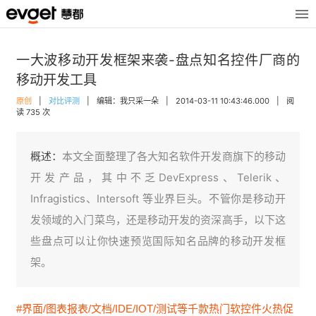
一大波移动开发框架来袭-盘点知名控件厂商的
移动开发工具
原创
|
对比评测
|
编辑：我只采一朵
|
2014-03-11 10:43:46.000
|
阅
读 735 次
概述：
本文全面整理了各大知名软件开发商旗下的移动
开发产品，其中不乏DevExpress、Telerik、
Infragistics、Intersoft 等业界巨头。不管你是移动开
发领域的入门菜鸟，还是移动开发的资深高手，以下这
些盘点可以让你快速预览国际知名品牌的移动开发框
架。
#界面/图表报表/文档/IDE/IOT/测试等千款热门软控件火热促