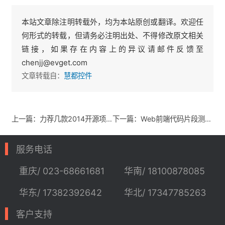
本站文章除注明转载外，均为本站原创或翻译。欢迎任
何形式的转载，但请务必注明出处、不得修改原文相关
链接，如果存在内容上的异议请邮件反馈至
chenjj@evget.com
文章转载自：
慧都控件
上一篇：力荐几款2014开源项目管理工具
下一篇：Web前端代码片段测试工具大全（三）
服务电话
重庆/ 023-68661681
华南/ 18100878085
华东/ 17382392642
华北/ 17347785263
客户支持