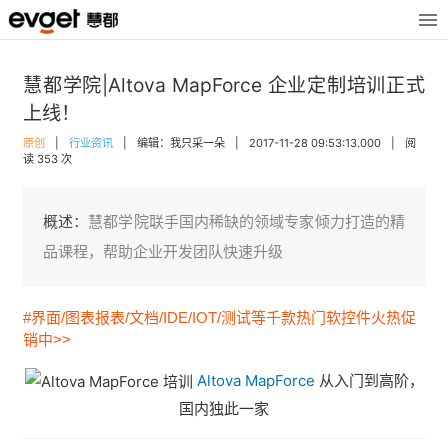
慧都学院|Altova MapForce 企业定制培训正式
上线！
原创
|
行业资讯
|
编辑：我只采一朵
|
2017-11-28 09:53:13.000
|
阅
读 353 次
概述：
慧都学院联手国内稀缺的领域专家倾力打造的精
品课程，帮助企业开发团队快速升级
#界面/图表报表/文档/IDE/IOT/测试等千款热门软控件火热促
销中>>
Altova MapForce
从入门到高阶，
国内独此一家