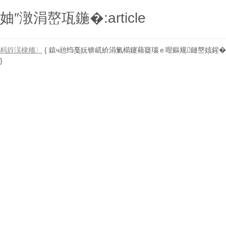
妯″潡涓嶅瓨鍦�:article
杩斿洖棣栭〉
{ 鎱ч兘绉戞妧锛屼紒涓氭櫤鑳藉寲瑙ｅ喅鏂规鏈嶅姟鍟�
}