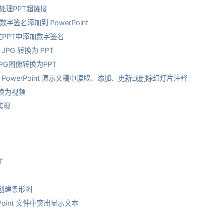
 中处理PPT超链接
数字签名添加到 PowerPoint
a在PPT中添加数字签名
JPG 转换为 PPT
JPG图像转换为PPT
# 在 PowerPoint 演示文稿中读取、添加、更新或删除幻灯片注释
转换为视频
松实现
T
t 中创建条形图
erPoint 文件中突出显示文本