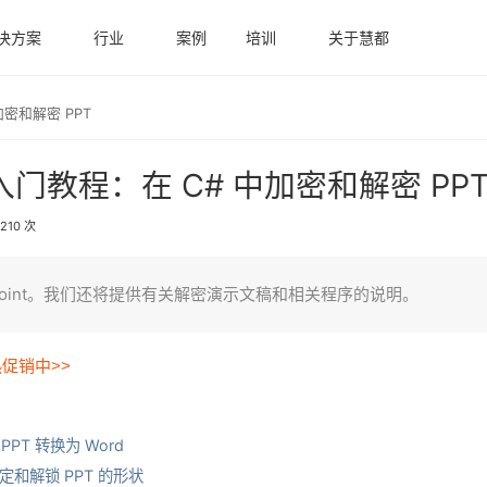
决方案
行业
案例
培训
关于慧都
中加密和解密 PPT
es入门教程：在 C# 中加密和解密 PP
210 次
rPoint。我们还将提供有关解密演示文稿和相关程序的说明。
热促销中>>
PPT 转换为 Word
锁定和解锁 PPT 的形状