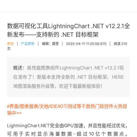
数据可视化工具LightningChart .NET v12.2.1全
新发布——支持新的 .NET 目标框架
原创
|
产品更新
|
编辑：龚雪
|
2025-04-11 11:20:56.670
|
阅读 210
次
概述：
高性能图表组件LightningChart .NET v12.2.1现
在发布了！新版本支持全新的 .NET 目标框架、HERE
地图渲染服务升级等，欢迎下载最新版体验！
#界面/图表报表/文档/IDE/IOT/测试等千款热门软控件火热促
销中>>
LightningChart.NET
完全由GPU加速，并且性能经过优化，
可用于实时显示海量数据-超过10亿个数据点。