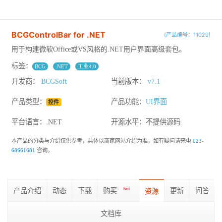
BCGControlBar for .NET
(产品编号：11029)
用于构建微软Office或VS风格的.NET用户界面高级套包。
标签：
BCG
.NET
工业4.0
开发商：
BCGSoft
当前版本：
v7.1
产品类型：
产品功能：
UI界面
控件
平台语言：.NET
开源水平：
不提供源码
本产品的分类与介绍仅供参考，具体以商家网站介绍为准，如有疑问请来电
023-
68661681
咨询。
产品介绍
动态
下载
购买
hot
更新
问答
资源
文档库