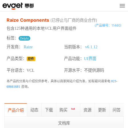
Raize Components
(已停止与厂商的商业合作)
(产品编号：11460)
包含125种通用的本地VCL用户界面组件
标签：
Delphi
开发商：
Raize
当前版本：
v6.1.12
产品类型：
产品功能：
UI界面
控件
平台语言：VCL
开源水平：
不提供源码
本产品的分类与介绍仅供参考，具体以商家网站介绍为准，如有疑问请来电
023-
68661681
咨询。
动态
下载
购买
hot
资源
更新
问答
产品介绍
文档库