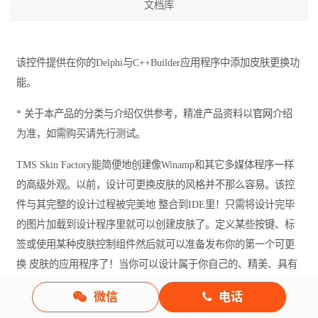
文档库
该控件提供在你的Delphi与C++Builder应用程序中添加皮肤更换功
能。
* 关于本产品的分类与介绍仅供参考，精准产品资料以
官网
介绍
为准，如需购买请先行测试。
TMS Skin Factory能简便地创建像Winamp和其它多媒体程序一样
的高级外观。以前，设计可更换皮肤的风格并不那么容易。该控
件与其完整的设计过程被完美地 整合到IDE里！只需将设计完毕
的图片加载到设计程序里就可以创建皮肤了。定义某些按键、标
签或使用某种皮肤控制组件然后就可以准备发布你的第一个可更
换 皮肤的应用程序了！当你可以设计属于你自己的、精美、具有
现代感的用户界面时，为什么还要使用陈旧单调的Windows风格
微信
电话
呢？你还可以和你的皮肤程序一 起搭配使用第三方控件。