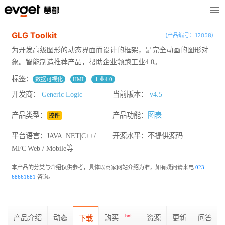
GLG Toolkit
(产品编号：12058)
为开发高级图形的动态界面而设计的框架，是完全动画的图形对
象。智能制造推荐产品，帮助企业领跑工业4.0。
标签：
数据可视化
HMI
工业4.0
开发商：
Generic Logic
当前版本：
v4.5
产品类型：
产品功能：
图表
控件
平台语言：JAVA|.NET|C++/
开源水平：
不提供源码
MFC|Web / Mobile等
本产品的分类与介绍仅供参考，具体以商家网站介绍为准，如有疑问请来电
023-
68661681
咨询。
产品介绍
动态
购买
hot
资源
更新
问答
下载