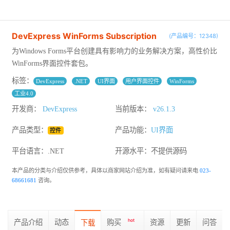
DevExpress WinForms Subscription
(产品编号：12348)
为Windows Forms平台创建具有影响力的业务解决方案，高性价比
WinForms界面控件套包。
标签：
DevExpress
.NET
UI界面
用户界面控件
WinForms
工业4.0
开发商：
DevExpress
当前版本：
v26.1.3
产品类型：
产品功能：
UI界面
控件
平台语言：.NET
开源水平：
不提供源码
本产品的分类与介绍仅供参考，具体以商家网站介绍为准，如有疑问请来电
023-
68661681
咨询。
产品介绍
动态
购买
hot
资源
更新
问答
下载