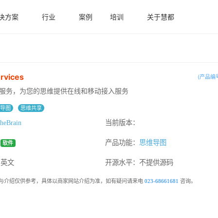
决方案
行业
案例
培训
关于慧都
rvices
(产品编号
ain云服务，为您的思维提供在线和移动接入服务
维导图
思维共享
heBrain
当前版本：
：
产品功能：
思维导图
软件
：英文
开源水平：
不提供源码
与介绍仅供参考，具体以商家网站介绍为准，如有疑问请来电
023-68661681
咨询。