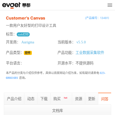
Customer's Canvas
(产品编号：13481)
一款用户友好型的打印设计工具
标签：
web打印
开发商：
Aurigma
当前版本：
v5.5.0
产品类型：
产品功能：
工业数据采集软件
控件
平台语言：
开源水平：
不提供源码
本产品的分类与介绍仅供参考，具体以商家网站介绍为准，如有疑问请来电
023-
68661681
咨询。
产品介绍
动态
下载
购买
hot
资源
更新
问答
文档库