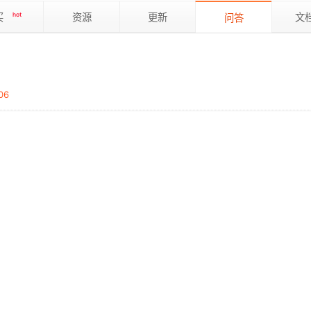
买
hot
资源
更新
文
问答
06