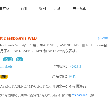
决方案
行业
案例
培训
关于慧都
oft Dashboards.WEB
(产品编号
oft Dashboards.WEB是一个用于为ASP.NET、ASP.NET MVC和.NET Cor
ASP.NET/ASP.NET MVC和.NET Core的仪表板。
仪表盘
仪表
timulsoft
当前版本：
v2026.3
：
产品功能：
图表
控件
.NET|ASP.NET MVC|.NET Cor
开源水平：
不提供源码
与介绍仅供参考，具体以商家网站介绍为准，如有疑问请来电
023-68661681
咨询。