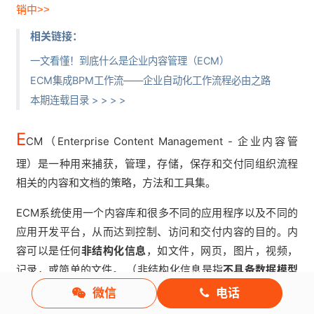
销中>>
相关链接：
一文看懂！到底什么是企业内容管理（ECM）
ECM集成BPM工作流——企业自动化工作流程必由之路
本期连载目录 > > > >
E
CM（Enterprise Content Management - 企业内容管
理）是一种用来捕获，管理，存储，保存和交付同组织流程
相关的内容和文档的策略，方法和工具集。
ECM系统使用一个内容库和很多不同的应用程序以及不同的
应用开发平台，从而达到控制、访问和交付内容的目的。内
容可以是任何
非结构化信息
，如文件，网页，图片，视频，
记录，或简单的文件。 （非结构化信息是指
不具备数据模型
的电子信息
，他区别于那些保存在数据库中的字段信息或文
微信
电话
档中的语义标签信息）。ECM系统管理着内容以及他们的生