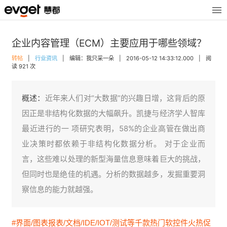
企业内容管理（ECM）主要应用于哪些领域？
转帖
|
行业资讯
|
编辑：我只采一朵
|
2016-05-12 14:33:12.000
|
阅
读 921 次
概述：
近年来人们对“大数据”的兴趣日增，这背后的原
因正是非结构化数据的大幅飙升。凯捷与经济学人智库
最近进行的一 项研究表明，58%的企业高管在做出商
业决策时都依赖于非结构化数据分析。 对于企业而
言，这些难以处理的新型海量信息意味着巨大的挑战，
但同时也是绝佳的机遇。分析的数据越多，发掘重要洞
察信息的能力就越强。
#界面/图表报表/文档/IDE/IOT/测试等千款热门软控件火热促