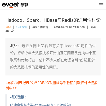
Hadoop、Spark、HBase与Redis的适用性讨论
转帖
|
行业资讯
|
编辑：陈俊吉
|
2016-07-27 09:21:17.000
|
阅读
463 次
概述：
最近在网上又看到有关于Hadoop适用性的讨
论。想想今年大数据技术开始由互联网巨头走向中小互
联网和传统行业，估计不少人都在考虑各种“纷繁复杂”
的大数据技术的适用性的问题。
#界面/图表报表/文档/IDE/IOT/测试等千款热门软控件火热促
销中>>
相关链接：
搭建企业级大数据分析平台也可以很简单！