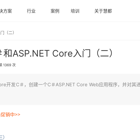
决方案
行业
案例
培训
关于慧都
Core入门（二）
：C＃和ASP.NET Core入门（二）
 1369 次
T Core开发C＃，创建一个C＃ASP.NET Core Web应用程序，并对
热促销中>>
（三）